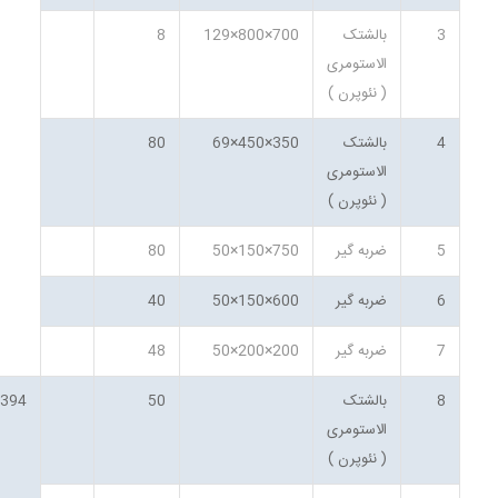
3
بالشتک
700×800×129
8
الاستومری
( نئوپرن )
4
بالشتک
350×450×69
80
الاستومری
( نئوپرن )
5
ضربه گیر
750×150×50
80
6
ضربه گیر
600×150×50
40
7
ضربه گیر
200×200×50
48
8
بالشتک
50
1394
الاستومری
( نئوپرن )