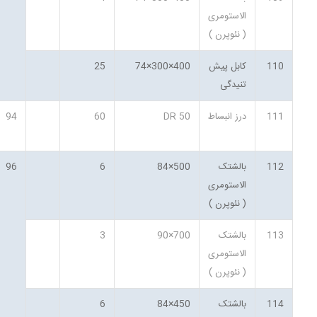
الاستومری
( نئوپرن )
110
کابل پیش
400×300×74
25
تنیدگی
111
درز انبساط
DR 50
60
94
112
بالشتک
500×84
6
96
الاستومری
( نئوپرن )
113
بالشتک
700×90
3
الاستومری
( نئوپرن )
114
بالشتک
450×84
6