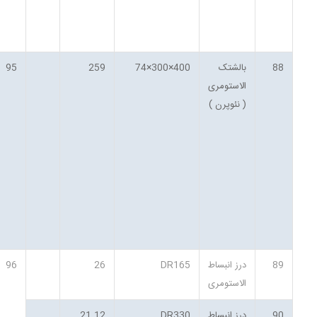
88
بالشتک
400×300×74
259
95
الاستومری
( نئوپرن )
89
درز انبساط
DR165
26
96
الاستومری
90
درز انبساط
DR330
21.12