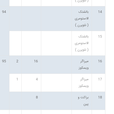
( نئوپرن )
14
بالشتک
94
الاستومری
( نئوپرن )
15
بالشتک
الاستومری
( نئوپرن )
16
میراگر
16
2
95
ویسکوز
17
میراگر
4
1
ویسکوز
18
براکت و
8
پین