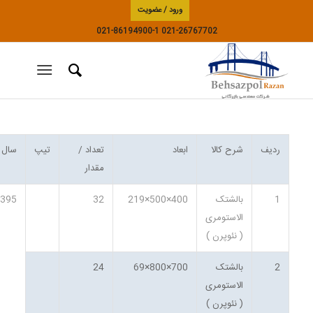
ورود / عضویت
021-86194900-1
021-26767702
ردیف
شرح کالا
ابعاد
تعداد /
تیپ
سال
مقدار
1
بالشتک
400×500×219
32
1395
الاستومری
( نئوپرن )
2
بالشتک
700×800×69
24
الاستومری
( نئوپرن )