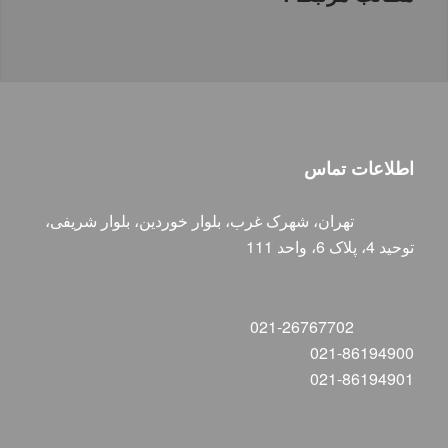
اطلاعات تماس
تهران، شهرک غرب، بلوار خوردین، بلوار شریفی،
توحید 4، پلاک 6، واحد 111
021-26767702
021-86194900
021-86194901