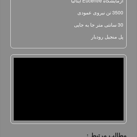
آزمایشگاه Eucentre ایتالیا
3500 تن نیروی عمودی
30 سانتی متر جا به جایی
پل منجیل رودبار
مطالب مرتبط :