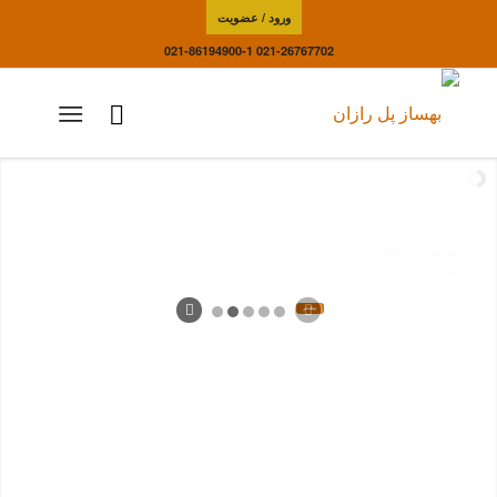
ورود / عضویت
021-86194900-1
021-26767702
تهیه و نصب 50 عدد HDRB
جداساز لرزه ای با میرایی بالا
پل ابوذر ارومیه
بیشتر