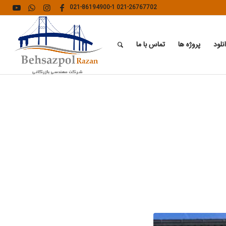
021-86194900-1
021-26767702
نلود
پروژه ها
تماس با ما