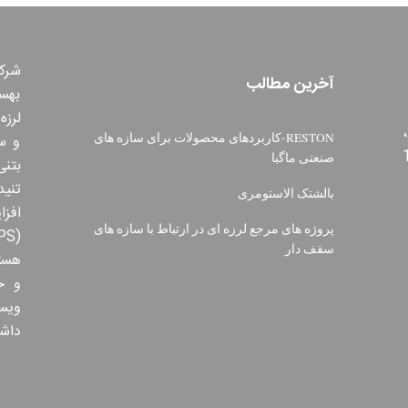
شرکت
آخرین مطالب
بهس
لرزه
RESTON-کاربردهای محصولات برای سازه های
و س
صنعتی ماگبا
تنی
بالشتک الاستومری
افز
پروژه های مرجع لرزه ای در ارتباط با سازه های
سقف دار
هسته
و ج
ویس
داش