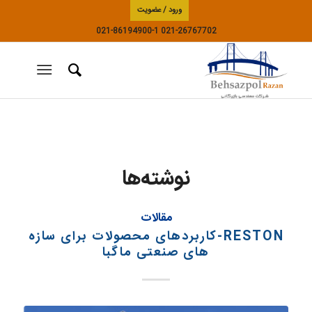
ورود / عضویت
021-86194900-1
021-26767702
نوشته‌ها
مقالات
RESTON-کاربردهای محصولات برای سازه
های صنعتی ماگبا