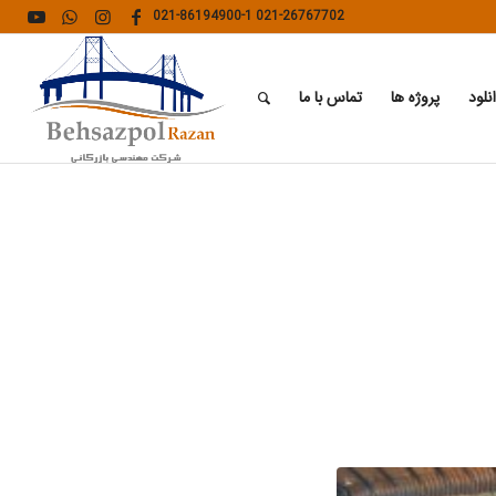
021-86194900-1
021-26767702
نلود
پروژه ها
تماس با ما