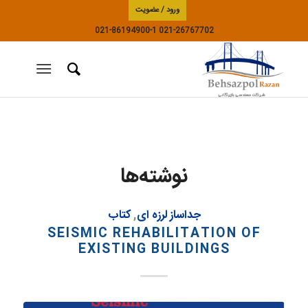
ورود / عضویت
021-86194900-1
021-26767702
نوشته‌ها
جداساز لرزه ای
,
کتاب
SEISMIC REHABILITATION OF
EXISTING BUILDINGS