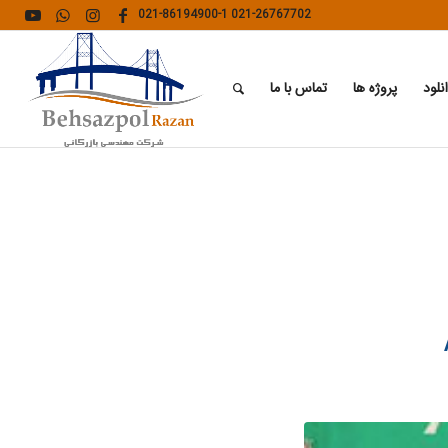
021-86194900-1
021-26767702
نلود
پروژه ها
تماس با ما