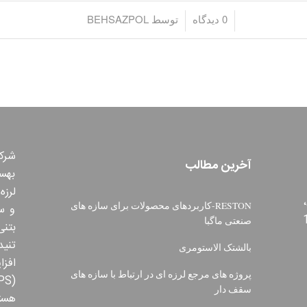
/
/
0 دیدگاه
توسط
BEHSAZPOL
شرکت
آخرین مطالب
بهس
لرزه
RESTON-کاربردهای محصولات برای سازه های
و س
صنعتی ماگبا
تنی
بالشتک الاستومری
افز
پروژه های مرجع لرزه ای در ارتباط با سازه های
سقف دار
هسته