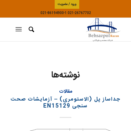
ورود / عضویت
021-86194900-1
021-26767702
نوشته‌ها
مقالات
جداساز پل (الاستومری) – آزمایشات صحت
سنجی EN15129